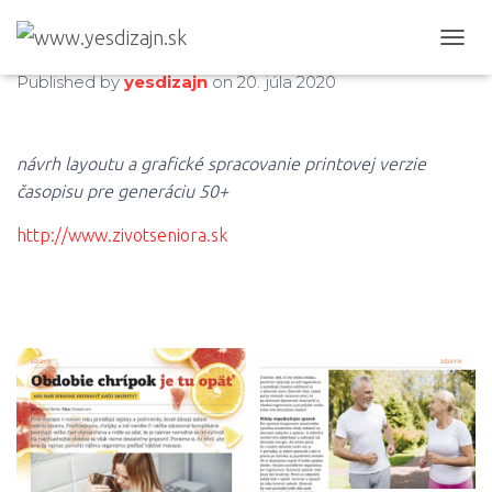
Život seniora 2-2020
T
O
Published by
yesdizajn
on
20. júla 2020
G
G
L
E
návrh layoutu a grafické spracovanie printovej verzie
N
časopisu pre generáciu 50+
A
V
http://www.zivotseniora.sk
I
G
A
T
I
O
N