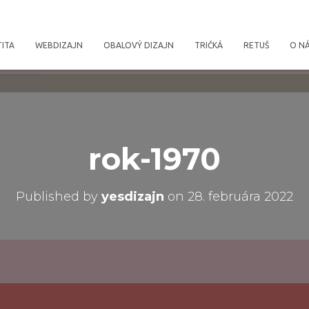
TITA
WEBDIZAJN
OBALOVÝ DIZAJN
TRIČKÁ
RETUŠ
O N
rok-1970
Published by
yesdizajn
on
28. februára 2022