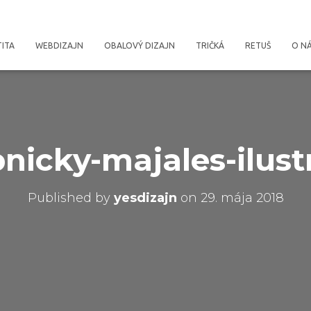
TITA
WEBDIZAJN
OBALOVÝ DIZAJN
TRIČKÁ
RETUŠ
O N
nicky-majales-ilus
Published by
yesdizajn
on
29. mája 2018