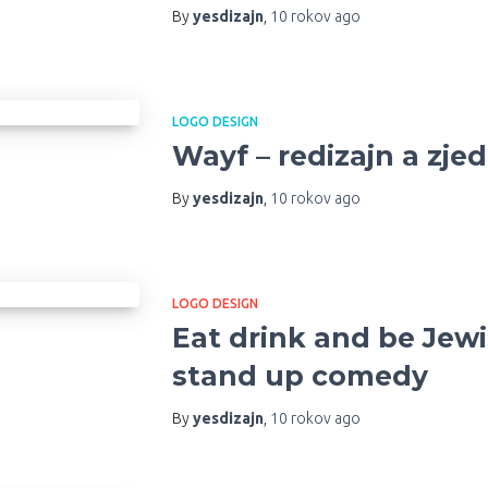
By
yesdizajn
,
10 rokov
ago
LOGO DESIGN
Wayf – redizajn a zje
By
yesdizajn
,
10 rokov
ago
LOGO DESIGN
Eat drink and be Jewi
stand up comedy
By
yesdizajn
,
10 rokov
ago