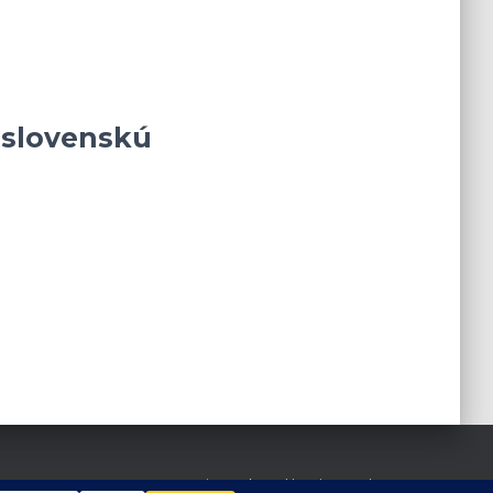
 slovenskú
Hestia | Developed by
ThemeIsle