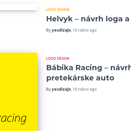
LOGO DESIGN
Helvyk – návrh loga a 
By
yesdizajn
,
10 rokov
ago
LOGO DESIGN
Bábika Racing – návr
pretekárske auto
By
yesdizajn
,
10 rokov
ago