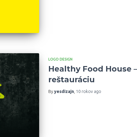
LOGO DESIGN
Healthy Food House –
reštauráciu
By
yesdizajn
,
10 rokov
ago