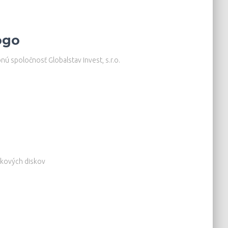
ogo
nú spoločnosť Globalstav Invest, s.r.o.
íkových diskov