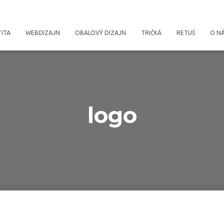
TITA
WEBDIZAJN
OBALOVÝ DIZAJN
TRIČKÁ
RETUŠ
O N
logo