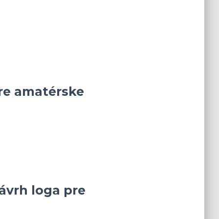
pre amatérske
ávrh loga pre