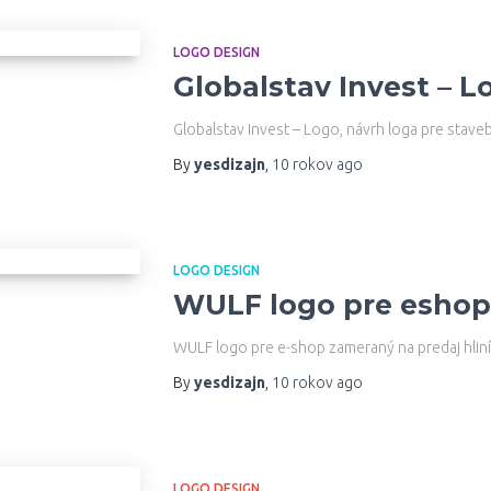
LOGO DESIGN
Globalstav Invest – L
Globalstav Invest – Logo, návrh loga pre staveb
By
yesdizajn
,
10 rokov
ago
LOGO DESIGN
WULF logo pre eshop
WULF logo pre e-shop zameraný na predaj hlin
By
yesdizajn
,
10 rokov
ago
LOGO DESIGN