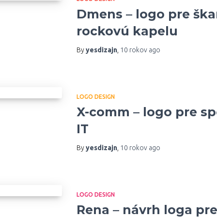
Dmens – logo pre šk
rockovú kapelu
By
yesdizajn
,
10 rokov
ago
LOGO DESIGN
X-comm – logo pre spo
IT
By
yesdizajn
,
10 rokov
ago
LOGO DESIGN
Rena – návrh loga pre