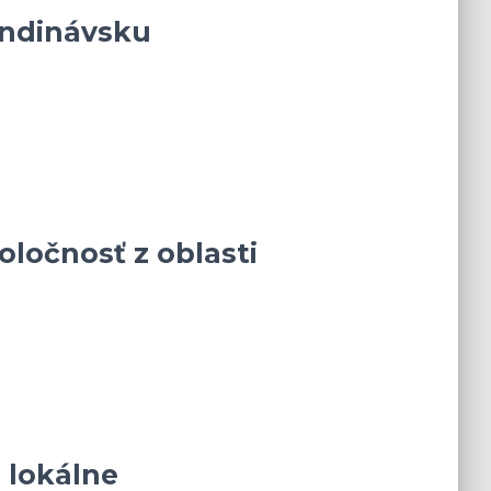
andinávsku
ločnosť z oblasti
 lokálne