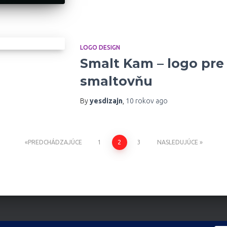
LOGO DESIGN
Smalt Kam – logo pre
smaltovňu
By
yesdizajn
,
10 rokov
ago
PREDCHÁDZAJÚCE
1
2
3
NASLEDUJÚCE