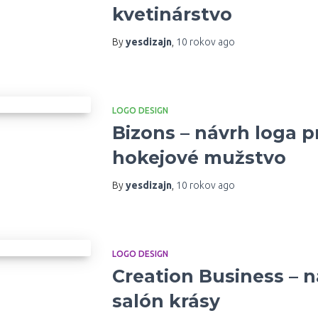
kvetinárstvo
By
yesdizajn
,
10 rokov
ago
LOGO DESIGN
Bizons – návrh loga 
hokejové mužstvo
By
yesdizajn
,
10 rokov
ago
LOGO DESIGN
Creation Business – n
salón krásy