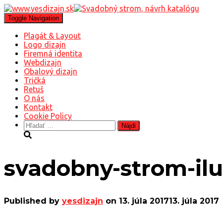
Toggle Navigation
Plagát & Layout
Logo dizajn
Firemná identita
Webdizajn
Obalový dizajn
Tričká
Retuš
O nás
Kontakt
Cookie Policy
Hľadať:
svadobny-strom-il
Published by
yesdizajn
on
13. júla 2017
13. júla 2017