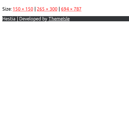
Size:
150 × 150
|
265 × 300
|
694 × 787
Hestia | Developed by
ThemeIsle