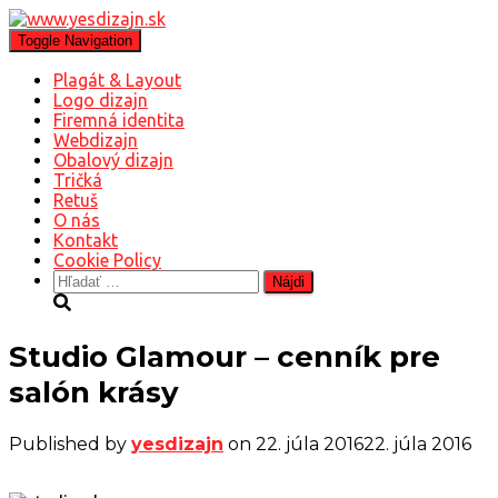
Toggle Navigation
Plagát & Layout
Logo dizajn
Firemná identita
Webdizajn
Obalový dizajn
Tričká
Retuš
O nás
Kontakt
Cookie Policy
Hľadať:
Studio Glamour – cenník pre
salón krásy
Published by
yesdizajn
on
22. júla 2016
22. júla 2016