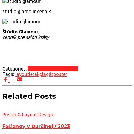
studio glamour cennik
Štúdio Glamour,
cenník pre salón krásy
0
0
0
Categories:
Poster & Layout Design
Tags:
layout
leták
plagát
poster
Related Posts
Poster & Layout Design
Fašiangy v Ďurčinej / 2023