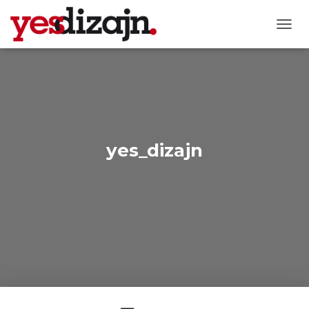
T
O
G
G
L
E
N
A
V
yes_dizajn
I
G
A
T
I
O
N