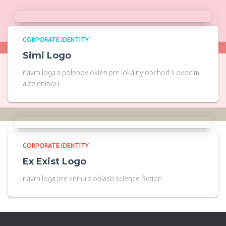
CORPORATE IDENTITY
Simi Logo
návrh loga a polepov okien pre lokálny obchod s ovocím
a zeleninou
CORPORATE IDENTITY
Ex Exist Logo
návrh loga pre knihu z oblasti science fiction