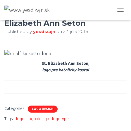
Katolícky kostol logo, St.
T
O
Elizabeth Ann Seton
G
Published by
yesdizajn
on
22. júla 2016
G
L
E
N
A
V
St. Elizabeth Ann Seton,
I
logo pre katolícky kostol
G
A
T
I
0
0
0
O
N
Categories:
LOGO DESIGN
Tags:
logo
logo design
logotype