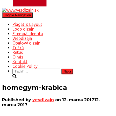
Toggle Navigation
Plagát & Layout
Logo dizajn
Firemná identita
Webdizajn
Obalový dizajn
Tričká
Retuš
O nás
Kontakt
Cookie Policy
Hľadať:
homegym-krabica
Published by
yesdizajn
on
12. marca 2017
12.
marca 2017