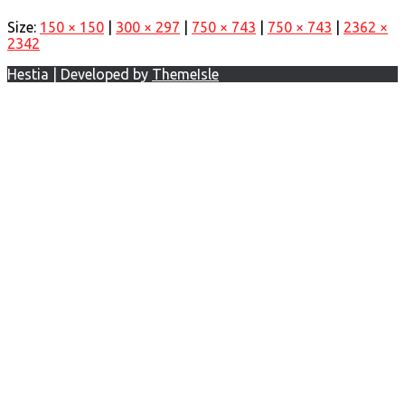
Size:
150 × 150
|
300 × 297
|
750 × 743
|
750 × 743
|
2362 ×
2342
Hestia | Developed by
ThemeIsle