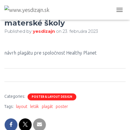
Healthy Planet / plagát pre
T
O
materské školy
G
Published by
yesdizajn
on
23. februára 2023
G
L
E
N
návrh plagátu pre spoločnosť Healthy Planet
A
V
I
G
A
0
0
0
T
I
O
Categories:
POSTER & LAYOUT DESIGN
N
Tags:
layout
leták
plagát
poster