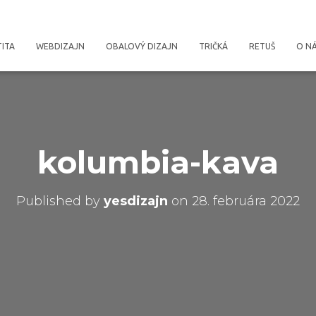
TITA
WEBDIZAJN
OBALOVÝ DIZAJN
TRIČKÁ
RETUŠ
O N
kolumbia-kava
Published by
yesdizajn
on
28. februára 2022