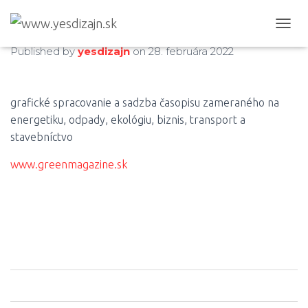
Green Magazine 02-2021
T
O
Published by
yesdizajn
on
28. februára 2022
G
G
L
E
grafické spracovanie a sadzba časopisu zameraného na
N
energetiku, odpady, ekológiu, biznis, transport a
A
stavebníctvo
V
I
www.greenmagazine.sk
G
A
T
I
O
N
0
0
0