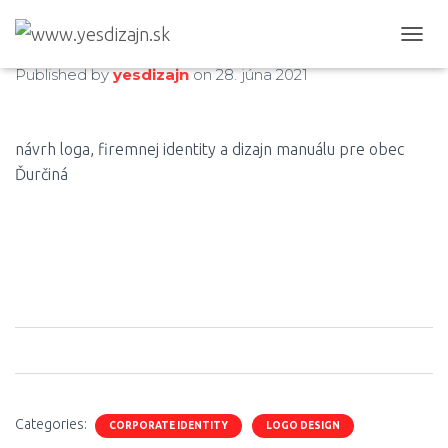
Obec Ďurčiná
T
O
Published by
yesdizajn
on
28. júna 2021
G
G
L
E
návrh loga, firemnej identity a dizajn manuálu pre obec
N
Ďurčiná
A
V
I
G
A
T
I
O
N
0
0
0
Categories:
CORPORATE IDENTITY
LOGO DESIGN